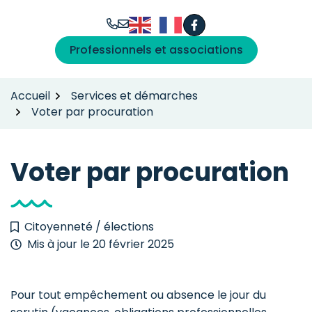
Gestion des traceurs
Aller
au
Facebook
(ouverture dans un n
contenu
Professionnels et associations
Accueil
Services et démarches
Voter par procuration
Voter par procuration
Citoyenneté / élections
Mis à jour le
20 février 2025
Pour tout empêchement ou absence le jour du