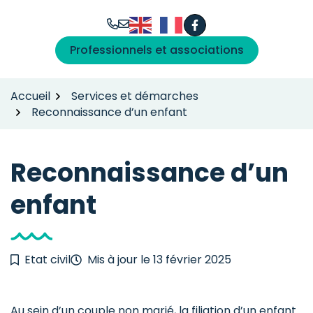
Gestion des traceurs
Aller
au
Facebook
(ouverture dans un n
contenu
Professionnels et associations
Accueil
Services et démarches
Reconnaissance d’un enfant
Reconnaissance d’un
enfant
Etat civil
Mis à jour le
13 février 2025
Au sein d’un couple non marié, la filiation d’un enfant