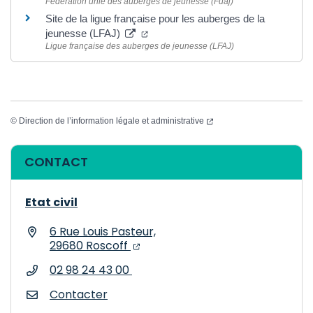
Fédération unie des auberges de jeunesse (Fuaj)
Site de la ligue française pour les auberges de la
(ouverture dans un nouvel onglet)
jeunesse (LFAJ)
Ligue française des auberges de jeunesse (LFAJ)
(ouverture dans un nouvel
©
Direction de l’information légale et administrative
Informations complémentaires
CONTACT
Etat civil
6 Rue Louis Pasteur,
(ouverture dans un nouvel onglet
(ouverture dans un nouvel ongl
29680 Roscoff
02 98 24 43 00
Contacter