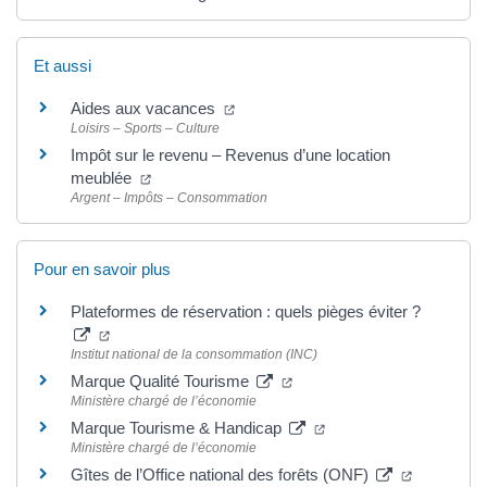
Et aussi
(ouverture dans un nouvel onglet)
Aides aux vacances
Loisirs – Sports – Culture
Impôt sur le revenu – Revenus d’une location
(ouverture dans un nouvel onglet)
meublée
Argent – Impôts – Consommation
Pour en savoir plus
Plateformes de réservation : quels pièges éviter ?
(ouverture dans un nouvel onglet)
Institut national de la consommation (INC)
(ouverture dans un nouvel o
Marque Qualité Tourisme
Ministère chargé de l’économie
(ouverture dans un nou
Marque Tourisme & Handicap
Ministère chargé de l’économie
(ouverture
Gîtes de l’Office national des forêts (ONF)