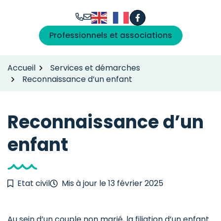
Gestion des traceurs
Aller
au
Facebook
(ouverture dans un n
contenu
Professionnels et associations
Accueil
Services et démarches
Reconnaissance d’un enfant
Reconnaissance d’un
enfant
Etat civil
Mis à jour le
13 février 2025
Au sein d’un couple non marié, la filiation d’un enfant