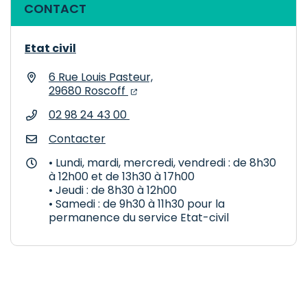
Informations complémentaires
CONTACT
Etat civil
6 Rue Louis Pasteur,
(ouverture dans un nouvel onglet
(ouverture dans un nouvel ongl
29680 Roscoff
02 98 24 43 00
Contacter
• Lundi, mardi, mercredi, vendredi : de 8h30
à 12h00 et de 13h30 à 17h00
• Jeudi : de 8h30 à 12h00
• Samedi : de 9h30 à 11h30 pour la
permanence du service Etat-civil