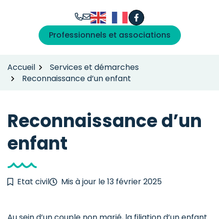
Gestion des traceurs
Aller
au
Facebook
(ouverture dans un n
contenu
Professionnels et associations
Accueil
Services et démarches
Reconnaissance d’un enfant
Reconnaissance d’un
enfant
Etat civil
Mis à jour le
13 février 2025
Au sein d’un couple non marié, la filiation d’un enfant