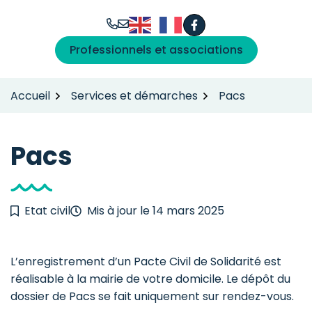
Gestion des traceurs
Aller
au
Facebook
(ouverture dans un n
contenu
Professionnels et associations
Accueil
Services et démarches
Pacs
Pacs
Etat civil
Mis à jour le
14 mars 2025
L’enregistrement d’un Pacte Civil de Solidarité est
réalisable à la mairie de votre domicile. Le dépôt du
dossier de Pacs se fait uniquement sur rendez-vous.