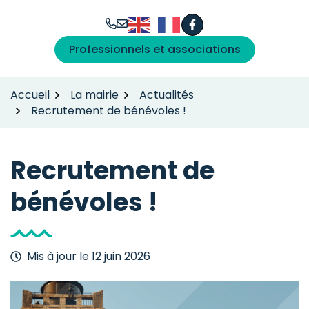
Gestion des traceurs
Aller
au
Facebook
(ouverture dans un n
contenu
Professionnels et associations
Accueil
La mairie
Actualités
Recrutement de bénévoles !
Recrutement de
bénévoles !
Mis à jour le
12 juin 2026