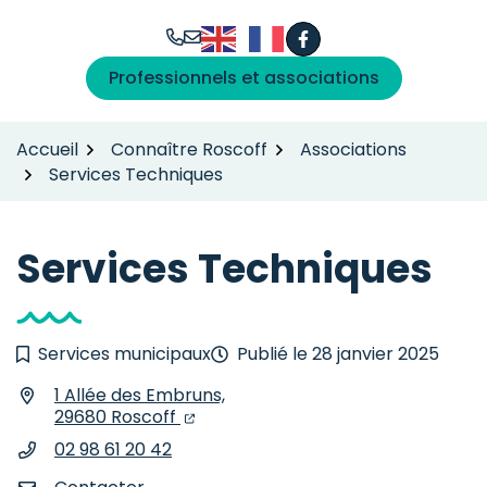
Gestion des traceurs
Aller
au
Facebook
(ouverture dans un n
contenu
Professionnels et associations
Accueil
Connaître Roscoff
Associations
Services Techniques
Services Techniques
Services municipaux
Publié le
28 janvier 2025
1 Allée des Embruns,
INFOS UTILES
(ouverture dans un nouvel onglet)
(ouverture dans un nouvel onglet)
29680 Roscoff
02 98 61 20 42